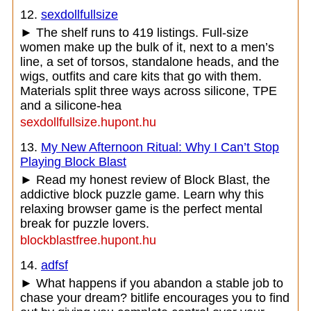
12.
sexdollfullsize
► The shelf runs to 419 listings. Full-size
women make up the bulk of it, next to a men’s
line, a set of torsos, standalone heads, and the
wigs, outfits and care kits that go with them.
Materials split three ways across silicone, TPE
and a silicone-hea
sexdollfullsize.hupont.hu
13.
My New Afternoon Ritual: Why I Can’t Stop
Playing Block Blast
► Read my honest review of Block Blast, the
addictive block puzzle game. Learn why this
relaxing browser game is the perfect mental
break for puzzle lovers.
blockblastfree.hupont.hu
14.
adfsf
► What happens if you abandon a stable job to
chase your dream? bitlife encourages you to find