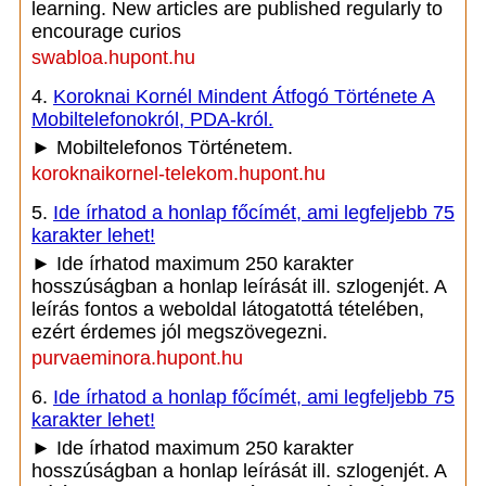
learning. New articles are published regularly to
encourage curios
swabloa.hupont.hu
4.
Koroknai Kornél Mindent Átfogó Története A
Mobiltelefonokról, PDA-król.
► Mobiltelefonos Történetem.
koroknaikornel-telekom.hupont.hu
5.
Ide írhatod a honlap főcímét, ami legfeljebb 75
karakter lehet!
► Ide írhatod maximum 250 karakter
hosszúságban a honlap leírását ill. szlogenjét. A
leírás fontos a weboldal látogatottá tételében,
ezért érdemes jól megszövegezni.
purvaeminora.hupont.hu
6.
Ide írhatod a honlap főcímét, ami legfeljebb 75
karakter lehet!
► Ide írhatod maximum 250 karakter
hosszúságban a honlap leírását ill. szlogenjét. A