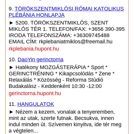
9.
TÖRÖKSZENTMIKLÓSI RÓMAI KATOLIKUS
PLÉBÁNIA HONLAPJA
► 5200. TÖRÖKSZENTMIKLÓS, SZENT
MIKLÓS TÉR 1. TELEFON/FAX: +3656 390-395
IRODA TELEFONSZÁMA: +36309745488
EMAIL CÍM: rkplebaniatmiklos@freemail.hu
rkplebania.hupont.hu
10.
DaoYin gerinctorna
► Hatékony MOZGÁSTERÁPIA * Sport *
GERINCTRÉNING * Kikapcsolódás * Zene *
Relaxálás * Közösség - Reforma Stúdió
Budakalász - Keddenként 10:30 -12:00
gerinctorna.hupont.hu
11.
HANGULATOK
► Nézem a kezem, vonalak a tenyeremben,
mint az utak, szerte futnak. Becsukva, innen
indul minden út. Szívemen kinyitva, ide tér meg
a végtelen...