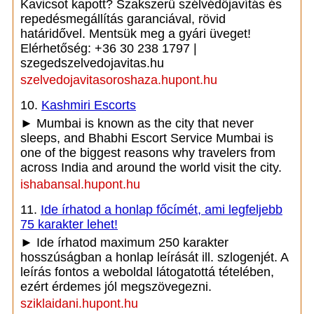
Kavicsot kapott? Szakszerű szélvédőjavítás és
repedésmegállítás garanciával, rövid
határidővel. Mentsük meg a gyári üveget!
Elérhetőség: +36 30 238 1797 |
szegedszelvedojavitas.hu
szelvedojavitasoroshaza.hupont.hu
10.
Kashmiri Escorts
► Mumbai is known as the city that never
sleeps, and Bhabhi Escort Service Mumbai is
one of the biggest reasons why travelers from
across India and around the world visit the city.
ishabansal.hupont.hu
11.
Ide írhatod a honlap főcímét, ami legfeljebb
75 karakter lehet!
► Ide írhatod maximum 250 karakter
hosszúságban a honlap leírását ill. szlogenjét. A
leírás fontos a weboldal látogatottá tételében,
ezért érdemes jól megszövegezni.
sziklaidani.hupont.hu