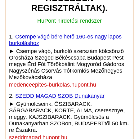
REGISZTRÁLTAK).
HuPont hirdetési rendszer
1.
Csempe vágó bérelhető 160-es nagy lapos
burkoláshoz
► Csempe vágó, burkoló szerszám kölcsönző
Orosháza Szeged Békéscsaba Budapest Pest
megye Érd Fót Törökbálint Mogyoród Gádoros
Nagyszénás Csorvás Tótkomlós Mezőhegyes
Mezőkovácsháza
medenceepites-burkolas.hupont.hu
2.
SZEDD MAGAD SZOB Dunakanyar
► Gyümölcseink: ŐSZIBARACK,
SÁRGABARACK, KÖRTE, ALMA, cseresznye,
meggy, KAJSZIBARACK. Gyümölcsös a
Dunakanyarban SZOBon, BUDAPESTtől 50 km-
re Északra.
szeddmagad.hupont.hu