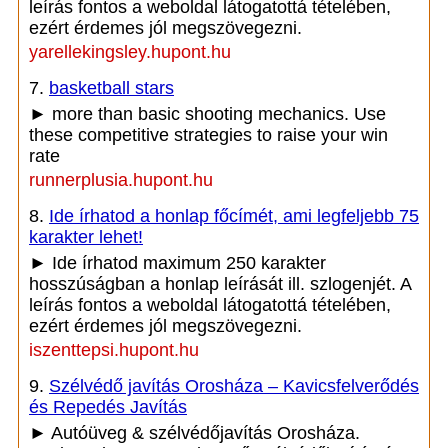
leírás fontos a weboldal látogatottá tételében,
ezért érdemes jól megszövegezni.
yarellekingsley.hupont.hu
7.
basketball stars
► more than basic shooting mechanics. Use
these competitive strategies to raise your win
rate
runnerplusia.hupont.hu
8.
Ide írhatod a honlap főcímét, ami legfeljebb 75
karakter lehet!
► Ide írhatod maximum 250 karakter
hosszúságban a honlap leírását ill. szlogenjét. A
leírás fontos a weboldal látogatottá tételében,
ezért érdemes jól megszövegezni.
iszenttepsi.hupont.hu
9.
Szélvédő javítás Orosháza – Kavicsfelverődés
és Repedés Javítás
► Autóüveg & szélvédőjavítás Orosháza.