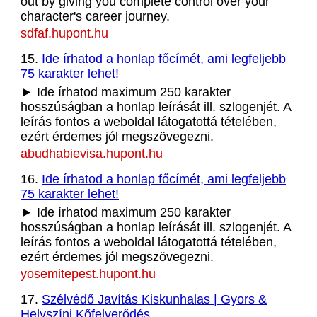
out by giving you complete control over your
character's career journey.
sdfaf.hupont.hu
15.
Ide írhatod a honlap főcímét, ami legfeljebb
75 karakter lehet!
► Ide írhatod maximum 250 karakter
hosszúságban a honlap leírását ill. szlogenjét. A
leírás fontos a weboldal látogatottá tételében,
ezért érdemes jól megszövegezni.
abudhabievisa.hupont.hu
16.
Ide írhatod a honlap főcímét, ami legfeljebb
75 karakter lehet!
► Ide írhatod maximum 250 karakter
hosszúságban a honlap leírását ill. szlogenjét. A
leírás fontos a weboldal látogatottá tételében,
ezért érdemes jól megszövegezni.
yosemitepest.hupont.hu
17.
Szélvédő Javítás Kiskunhalas | Gyors &
Helyszíni Kőfelverődés