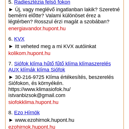
5.
Radiesztézia felső fokon
► Új, vagy meglévő ingatlanban lakik? Szeretné
bemérni előtte? Valami különöset érez a
légtérben? Rosszul érzi magát a szobában?
energiavandor.hupont.hu
6.
KVX
► Itt veheted meg a mi KVX autóinkat
kolikom.hupont.hu
7.
Siófok klíma hűtő fűtő klíma klímaszerelés
AUX klímák klíma Siófok
► 30-216-9725 Klíma értékesítés, beszerelés
Siófokon, és környékén.
https://www.klimasiofok.hu/
istvanbizsok@gmail.com
siofokklima.hupont.hu
8.
Ezo Hírnök
► www.ezohirnok.hupont.hu
ezohirnok.hupont.hu