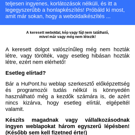
teljesen ingyenes, korlátozások nélküli, és itt a
legegyszerűbb a honlapkészítés! Próbáld ki most,
amit már sokan, hogy a weboldalkészítés ...
A keresett weboldal, kép vagy fájl nem található,
mivel már vagy még nem létezik!
A keresett dolgot valószínűleg még nem hozták
létre, vagy törölték, vagy esetleg hibásan hozták
létre, ezért nem elérhető!
Esetleg elírtad?
Bár a HuPont.hu weblap szerkesztő előképzettség
és programozói tudás nélkül is könnyedén
használható még a kezdők számára is, de azért
nincs kizárva, hogy esetleg elírtál, elgépeltél
valamit.
Készíts magadnak vagy vállalkozásodnak
ingyen weblapokat három egyszerű lépésben!
(Később sem kell fizetned érte!)