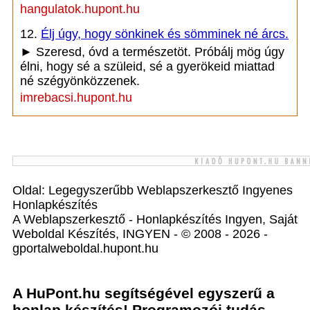
hangulatok.hupont.hu
12.
Élj úgy, hogy sönkinek és sömminek né árcs.
► Szeresd, óvd a természetöt. Próbálj mög úgy
élni, hogy sé a szüleid, sé a gyerökeid miattad
né szégyönközzenek.
imrebacsi.hupont.hu
Oldal: Legegyszerűbb Weblapszerkesztő Ingyenes
Honlapkészítés
A Weblapszerkesztő - Honlapkészítés Ingyen, Saját
Weboldal Készítés, INGYEN - © 2008 - 2026 -
gportalweboldal.hupont.hu
A HuPont.hu segítségével egyszerű a
honlap készítés! Programozói tudás