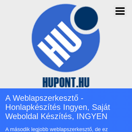
A Weblapszerkesztő -
Honlapkészítés Ingyen, Saját
Weboldal Készítés, INGYEN
A második legjobb weblapszerkesztő, de ez