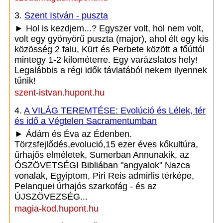
3.
Szent István - puszta
► Hol is kezdjem...? Egyszer volt, hol nem volt,
volt egy gyönyörű puszta (major), ahol élt egy kis
közösség 2 falu, Kürt és Perbete között a főúttól
mintegy 1-2 kilométerre. Egy varázslatos hely!
Legalábbis a régi idők távlatából nekem ilyennek
tűnik!
szent-istvan.hupont.hu
4.
A VILÁG TEREMTÉSE: Evolúció és Lélek, tér
és idő a Végtelen Sacramentumban
► Ádám és Éva az Édenben.
Törzsfejlődés,evolució,15 ezer éves kőkultúra,
űrhajős elméletek, Sumerban Annunakik, az
ÓSZÖVETSÉGI Bibliában "angyalok" Nazca
vonalak, Egyiptom, Piri Reis admirlis térképe,
Pelanquei úrhajós szarkofág - és az
ÚJSZÖVEZSÉG...
magia-kod.hupont.hu