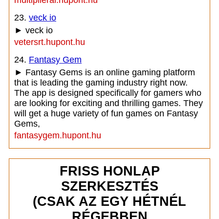
multiplierai.hupont.hu
23.
veck io
► veck io
vetersrt.hupont.hu
24.
Fantasy Gem
► Fantasy Gems is an online gaming platform
that is leading the gaming industry right now.
The app is designed specifically for gamers who
are looking for exciting and thrilling games. They
will get a huge variety of fun games on Fantasy
Gems,
fantasygem.hupont.hu
FRISS HONLAP
SZERKESZTÉS
(CSAK AZ EGY HÉTNÉL
RÉGEBBEN