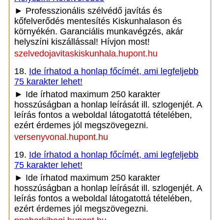
► Professzionális szélvédő javítás és
kőfelverődés mentesítés Kiskunhalason és
környékén. Garanciális munkavégzés, akár
helyszíni kiszállással! Hívjon most!
szelvedojavitaskiskunhala.hupont.hu
18.
Ide írhatod a honlap főcímét, ami legfeljebb
75 karakter lehet!
► Ide írhatod maximum 250 karakter
hosszúságban a honlap leírását ill. szlogenjét. A
leírás fontos a weboldal látogatottá tételében,
ezért érdemes jól megszövegezni.
versenyvonal.hupont.hu
19.
Ide írhatod a honlap főcímét, ami legfeljebb
75 karakter lehet!
► Ide írhatod maximum 250 karakter
hosszúságban a honlap leírását ill. szlogenjét. A
leírás fontos a weboldal látogatottá tételében,
ezért érdemes jól megszövegezni.