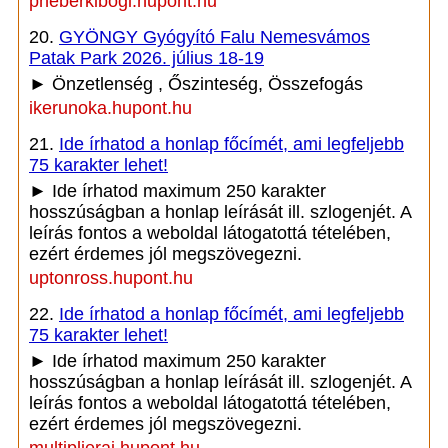
pneberkibogi.hupont.hu
20.
GYÖNGY Gyógyító Falu Nemesvámos
Patak Park 2026. július 18-19
► Önzetlenség , Őszinteség, Összefogás
ikerunoka.hupont.hu
21.
Ide írhatod a honlap főcímét, ami legfeljebb
75 karakter lehet!
► Ide írhatod maximum 250 karakter
hosszúságban a honlap leírását ill. szlogenjét. A
leírás fontos a weboldal látogatottá tételében,
ezért érdemes jól megszövegezni.
uptonross.hupont.hu
22.
Ide írhatod a honlap főcímét, ami legfeljebb
75 karakter lehet!
► Ide írhatod maximum 250 karakter
hosszúságban a honlap leírását ill. szlogenjét. A
leírás fontos a weboldal látogatottá tételében,
ezért érdemes jól megszövegezni.